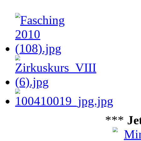
***
Je