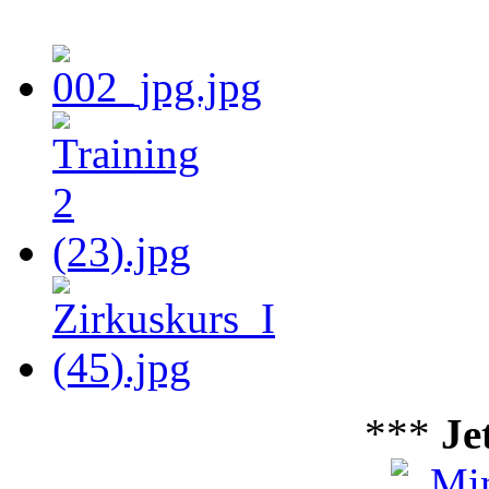
***
Je