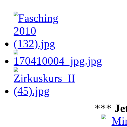
***
Je