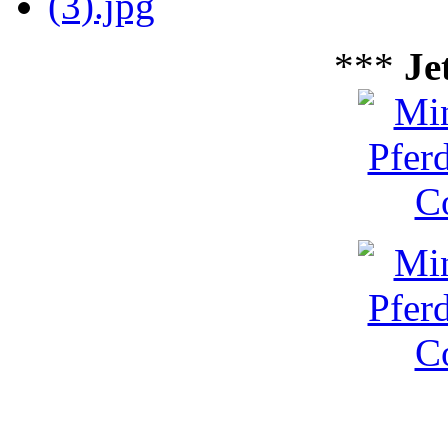
***
Je